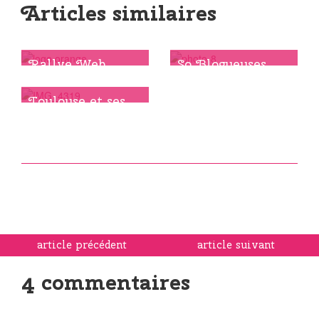
Articles similaires
Rallye Web
So Blogueuses
Toulouse
fait bouger
Toulouse
Toulouse et ses
apéros beauté
article précédent
article suivant
4 commentaires