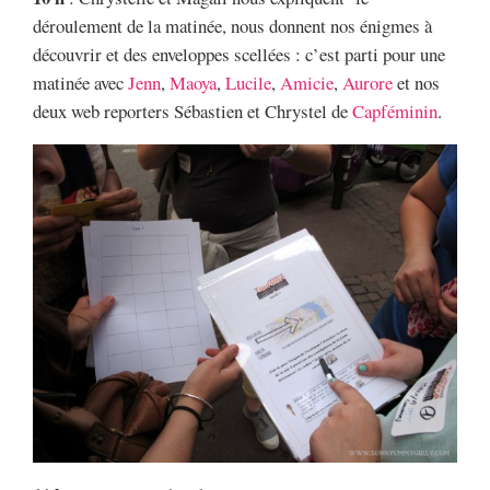
déroulement de la matinée, nous donnent nos énigmes à
découvrir et des enveloppes scellées : c’est parti pour une
matinée avec
Jenn
,
Maoya
,
Lucile
,
Amicie
,
Aurore
et nos
deux web reporters Sébastien et Chrystel de
Capféminin
.