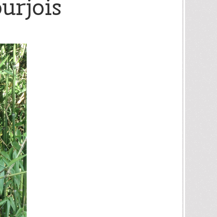
urjois