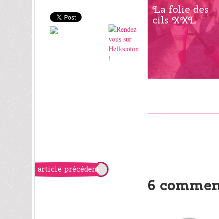
La folie des
cils XXL
article précédent
6 commen