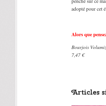
penché sur ce mas
adopté pour cet é
Alors que pense
Bourjois Volumize
7,47 €
Articles s