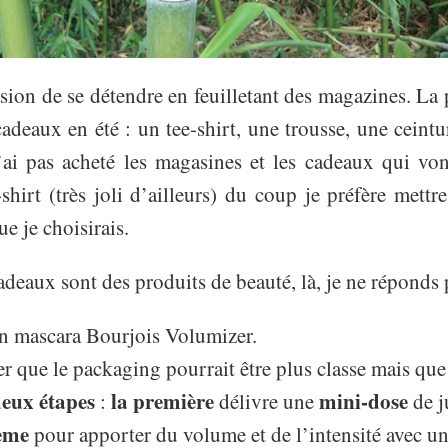
casion de se détendre en feuilletant des magazines. La
 cadeaux en été : un tee-shirt, une trousse, une ceint
n’ai pas acheté les magasines et les cadeaux qui vont
hirt (très joli d’ailleurs) du coup je préfère mettr
e je choisirais.
deaux sont des produits de beauté, là, je ne réponds p
un mascara Bourjois Volumizer.
r que le packaging pourrait être plus classe mais que v
eux étapes
la première
mini-dose
:
délivre une
de j
ème
pour apporter du volume et de l’intensité avec u