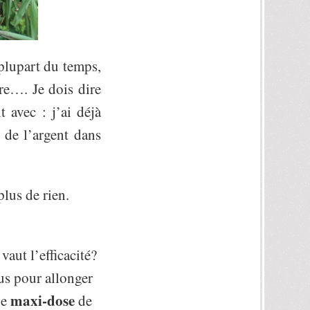
 plupart du temps,
ure…. Je dois dire
 avec : j’ai déjà
e de l’argent dans
lus de rien.
aut l’efficacité?
us pour allonger
maxi-dose
ne
de