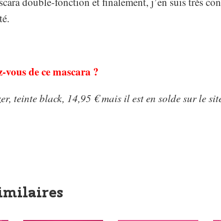
cara double-fonction et finalement, j’en suis très cont
té.
z-vous de ce mascara ?
r, teinte black, 14,95 € mais il est en solde sur le si
imilaires