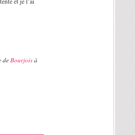
ente et je l’ai
te de
Bourjois
à