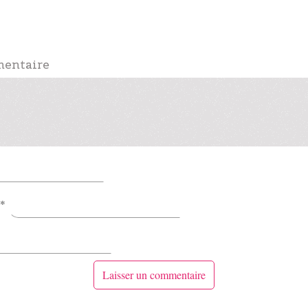
mentaire
*