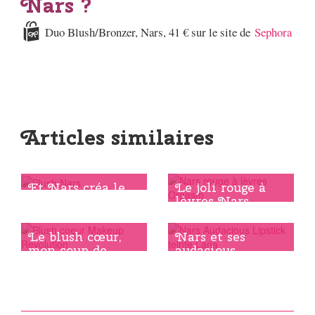
Nars ?
Duo Blush/Bronzer, Nars, 41 € sur le site de
Sephora
Articles similaires
Et Nars créa le
Le joli rouge à
blush Orgasm
lèvres Nars
Le blush cœur,
Nars et ses
mon coup de
audacious
cœur
lipstick