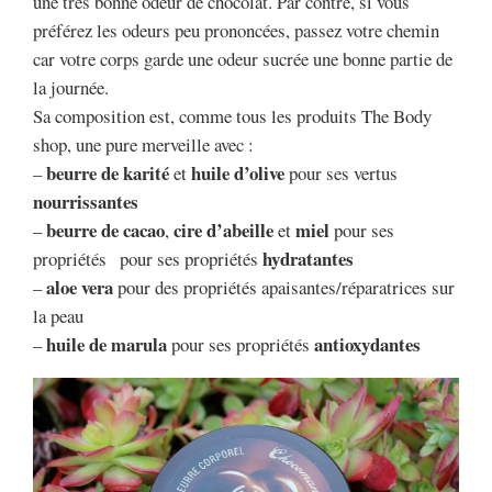
une très bonne odeur de chocolat. Par contre, si vous
préférez les odeurs peu prononcées, passez votre chemin
car votre corps garde une odeur sucrée une bonne partie de
la journée.
Sa composition est, comme tous les produits The Body
shop, une pure merveille avec :
beurre de karité
huile d’olive
–
et
pour ses vertus
nourrissantes
beurre de cacao
cire d’abeille
miel
–
,
et
pour ses
hydratantes
propriétés pour ses propriétés
aloe vera
–
pour des propriétés apaisantes/réparatrices sur
la peau
huile de marula
antioxydantes
–
pour ses propriétés