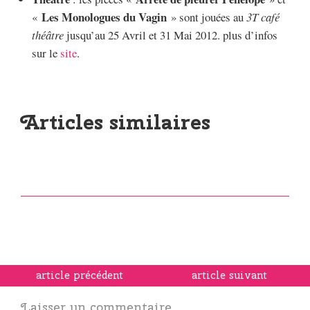
Les Monologues du Vagin
«
» sont jouées au
3T café
théâtre
jusqu’au 25 Avril et 31 Mai 2012. plus d’infos
sur le
site
.
Articles similaires
article précédent
article suivant
Laisser un commentaire