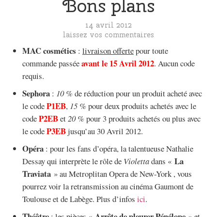
Bons plans
14 avril 2012
laissez vos commentaires
MAC cosmétics
:
livraison offerte
pour toute
avant le 15 Avril 2012
commande passée
. Aucun code
requis.
Sephora
:
10 %
de réduction pour un produit acheté avec
P1EB
le code
,
15 %
pour deux produits achetés avec le
P2EB
code
et
20 %
pour 3 produits achetés ou plus avec
P3EB
le code
jusqu’au 30 Avril 2012.
Opéra
: pour les fans d’opéra, la talentueuse Nathalie
La
Dessay qui interprète le rôle de
Violetta
dans «
Traviata
» au Metroplitan Opera de New-York , vous
pourrez voir la retransmission au cinéma Gaumont de
Toulouse et de Labège. Plus d’infos
ici
.
Théâtre
Arrête de pleurer Pénélope
: les pièces «
» et