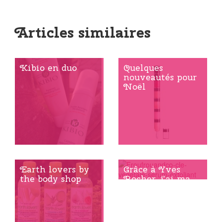
Articles similaires
Kibio en duo
Quelques
nouveautés pour
Noël
Earth lovers by
Grâce à Yves
the body shop
Rocher, j’ai ma
clé minceur