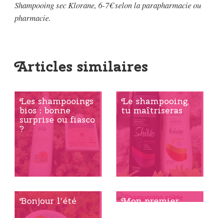
Shampooing sec Klorane, 6-7€ selon la parapharmacie ou
pharmacie.
Articles similaires
Les shampooings
Le shampooing,
bios : bonne
tu maîtriseras
surprise ou fiasco
?
Bonjour l’été
Mon premier
Shampooing