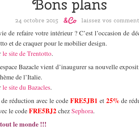
Bons plans
24 octobre 2015
laissez vos comment
ie de refaire votre intérieur ? C’est l’occasion de dé
to et de craquer pour le mobilier design.
r
le site de Trentotto
.
’espace Bazacle vient d’inaugurer sa nouvelle exposit
thème de l’Italie.
r
le site du Bazacles
.
FRE5JB1
25%
de réduction avec le code
et
de rédu
FRE5BJ2
vec le code
chez
Sephora
.
tout le monde !!!