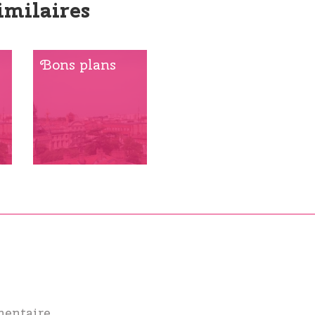
imilaires
Bons plans
mentaire