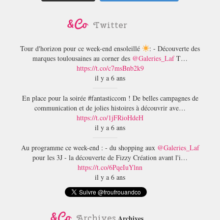
Twitter
Tour d'horizon pour ce week-end ensoleillé
: - Découverte des
marques toulousaines au corner des
@Galeries_Laf
T…
https://t.co/c7msBnb2k9
il y a 6 ans
En place pour la soirée
#fantasticcom
! De belles campagnes de
communication et de jolies histoires à découvrir ave…
https://t.co/1jFRioHdeH
il y a 6 ans
Au programme ce week-end : - du shopping aux
@Galeries_Laf
pour les 3J - la découverte de Fizzy Création avant l'i…
https://t.co/6PqeIuYlnn
il y a 6 ans
Archives
Archives