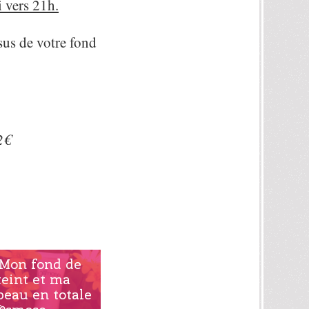
i vers 21h.
us de votre fond
2€
Mon fond de
teint et ma
peau en totale