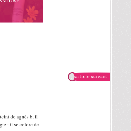
Osmose
article suivant
eint de agnès b, il
ie : il se colore de