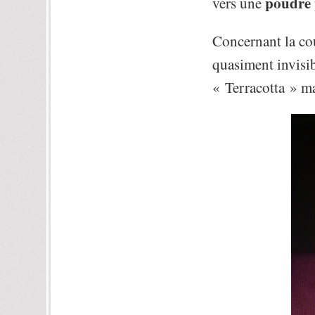
poudre 
vers une
Concernant la cou
quasiment invisib
« Terracotta » ma