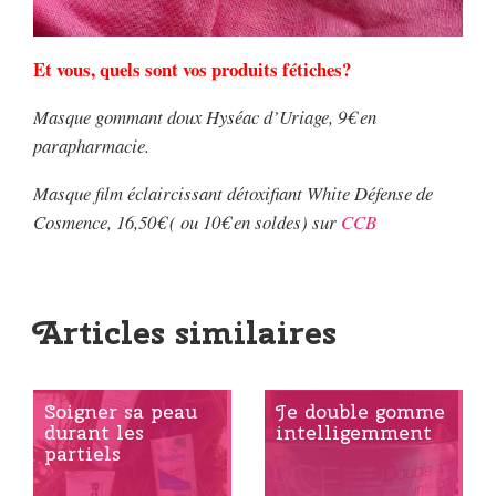
Et vous, quels sont vos produits fétiches?
Masque gommant doux Hyséac d’Uriage, 9€ en
parapharmacie.
Masque film éclaircissant détoxifiant White Défense de
Cosmence, 16,50€ ( ou 10€ en soldes) sur
CCB
Articles similaires
Soigner sa peau
Je double gomme
durant les
intelligemment
partiels