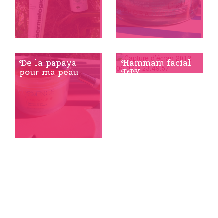
De la papaya
Hammam facial
pour ma peau
DIY