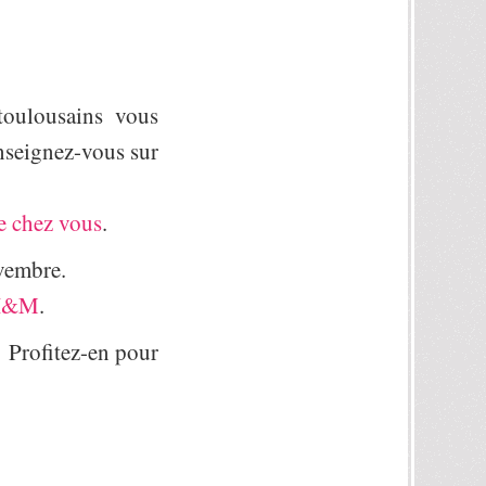
toulousains vous
enseignez-vous sur
de chez vous
.
vembre.
H&M
.
. Profitez-en pour