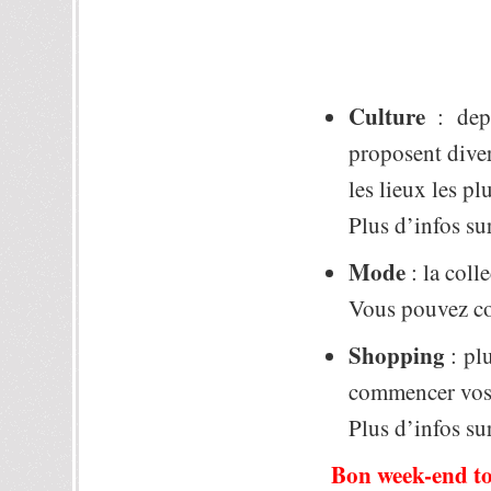
Culture
: depu
proposent diver
les lieux les p
Plus d’infos su
Mode
: la col
Vous pouvez com
Shopping
: pl
commencer vos 
Plus d’infos sur
Bon week-end to