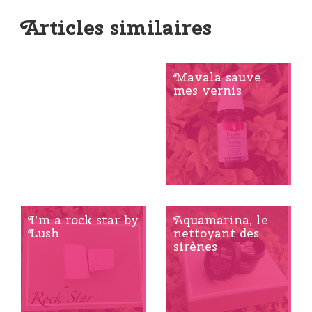
Articles similaires
Le dimanche ou
Mavala sauve
l’art de prendre
mes vernis
son temps
I’m a rock star by
Aquamarina, le
Lush
nettoyant des
sirènes