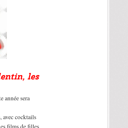
entin, les
te année sera
s
, avec cocktails
s films de filles