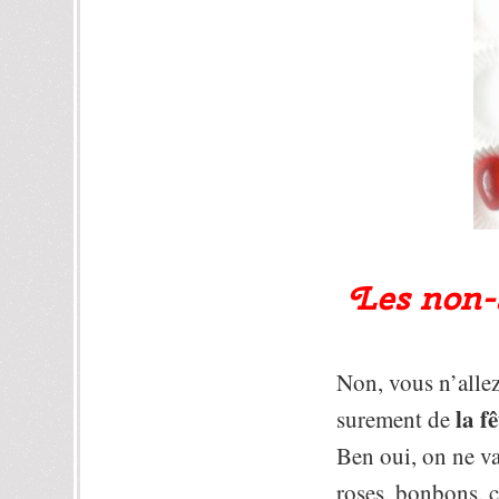
Les non-a
Non, vous n’allez
la f
surement de
Ben oui, on ne va 
roses, bonbons, c