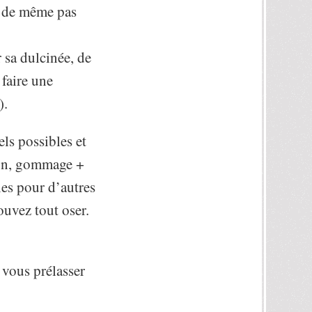
t de même pas
 sa dulcinée, de
 faire une
).
els possibles et
ion, gommage +
les pour d’autres
pouvez tout oser.
 vous prélasser