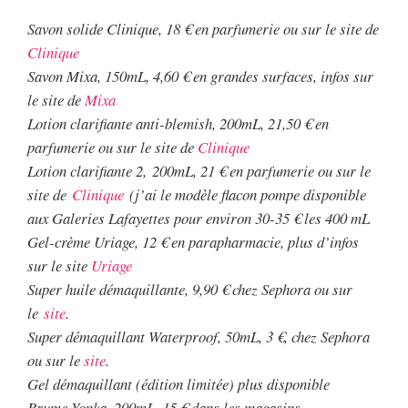
Savon solide Clinique, 18 € en parfumerie ou sur le site de
Clinique
Savon Mixa, 150mL, 4,60 € en grandes surfaces, infos sur
le site de
Mixa
Lotion clarifiante anti-blemish, 200mL, 21,50 € en
parfumerie ou sur le site de
Clinique
Lotion clarifiante 2, 200mL, 21 € en parfumerie ou sur le
site de
Clinique
(j’ai le modèle flacon pompe disponible
aux Galeries Lafayettes pour environ 30-35 € les 400 mL
Gel-crème Uriage, 12 € en parapharmacie, plus d’infos
sur le site
Uriage
Super huile démaquillante, 9,90 € chez Sephora ou sur
le
site
.
Super démaquillant Waterproof, 50mL, 3 €, chez Sephora
ou sur le
site
.
Gel démaquillant (édition limitée) plus disponible
Brume Yonka, 200mL, 15 € dans les magasins