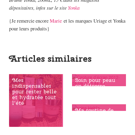
dépositaires, infos sur le site
Yonka
{Je remercie encore
Marie
et les marques Uriage et Yonka
pour leurs produits}
Articles similaires
Mes
Soin pour peau
indispensables
en détresse
pour rester belle
et hydratée tout
Démaquille toi et
l’été
tu seras belle &
Ma routine de
fraîche
produits Kiehl’s